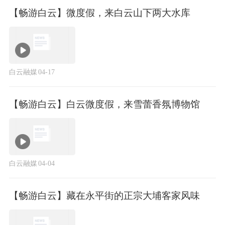
【畅游白云】微度假，来白云山下两大水库
白云融媒
04-17
【畅游白云】白云微度假，来雪蕾香氛博物馆
白云融媒
04-04
【畅游白云】藏在永平街的正宗大埔客家风味