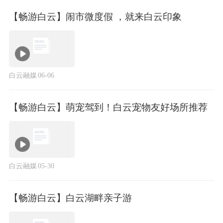
【畅游白云】闹市微度假 ，就来白云印象
白云融媒
06-06
【畅游白云】萌宠驾到！白云宠物友好场所推荐
白云融媒
05-30
【畅游白云】白云湖畔亲子游