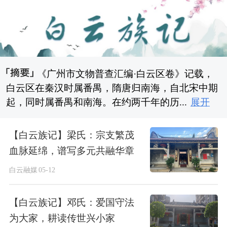
《广州市文物普查汇编·白云区卷》记载，
白云区在秦汉时属番禺，隋唐归南海，自北宋中期
起，同时属番禺和南海。在约两千年的历...
展开
【白云族记】梁氏：宗支繁茂
血脉延绵，谱写多元共融华章
白云融媒
05-12
【白云族记】邓氏：爱国守法
为大家，耕读传世兴小家