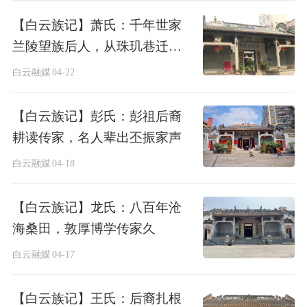
【白云族记】萧氏：千年世家
兰陵望族后人，从珠玑巷迁至
岭南开基
白云融媒
04-22
【白云族记】彭氏：彭祖后裔
耕读传家，名人辈出丕振家声
白云融媒
04-18
【白云族记】龙氏：八百年沧
海桑田，敦厚博学传家久
白云融媒
04-17
【白云族记】王氏：后裔扎根