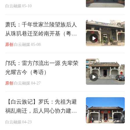
白云融媒
05-10
萧氏：千年世家兰陵望族后人
从珠玑巷迁至岭南开基（粤
语）
原创
白云融媒
05-08
邝氏：雷方邝流出一源 先辈荣
光耀古今（粤语）
原创
白云融媒
04-27
【白云族记】罗氏：先祖为避
祸乱南迁，后人同心协力建家
乡
白云融媒
04-23