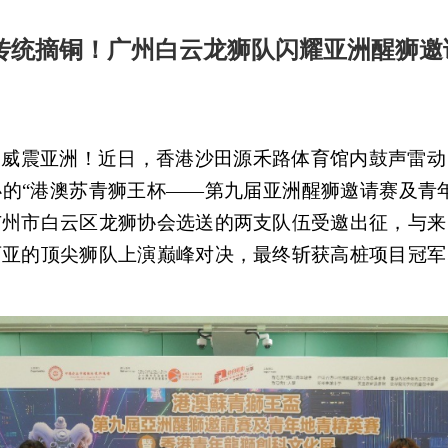
传统摘铜！广州白云龙狮队闪耀亚洲醒狮邀
，威震亚洲！近日，香港沙田源禾路体育馆内鼓声雷动
的“港澳苏青狮王杯——第九届亚洲醒狮邀请赛及青
广州市白云区龙狮协会选送的两支队伍受邀出征，与来
西亚的顶尖狮队上演巅峰对决，最终斩获高桩项目冠军