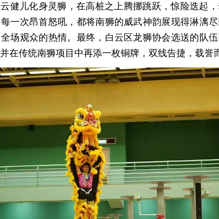
白云健儿化身灵狮，在高桩之上腾挪跳跃，惊险迭起，
，每一次昂首怒吼，都将南狮的威武神韵展现得淋漓尽
了全场观众的热情。最终，白云区龙狮协会选送的队伍
并在传统南狮项目中再添一枚铜牌，双线告捷，载誉