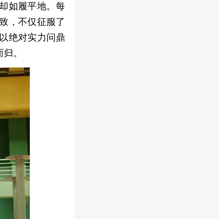
却如履平地。每
致，不仅征服了
以绝对实力问鼎
而归。