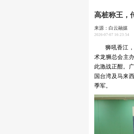
高桩称王，
来源：白云融媒
2026-07-07 16:23:54
狮吼香江
术龙狮总会主办
此激战正酣。
国台湾及马来
季军。