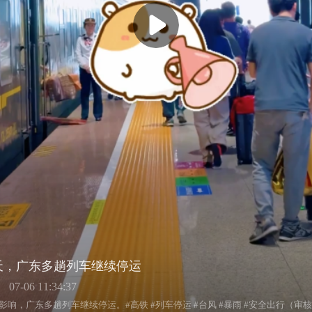
天，广东多趟列车继续停运
07-06 11:34:37
响，广东多趟列车继续停运。#高铁 #列车停运 #台风 #暴雨 #安全出行（审核 |