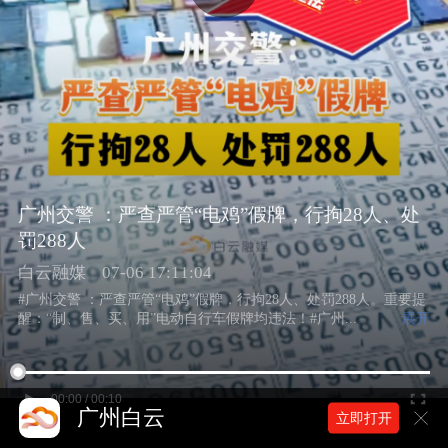
广州交警 ：严查严管“电鸡”假牌，行拘28人、处
罚288人
白云融媒
07-06 17:11:04
#广州交警 ：严查严管“电鸡”假牌，行拘28人、处罚288人。重要提
醒：“制、售、买、用”电动自行车假牌均违法！#广州...
展开
00:00 / 00:10
广州白云
立即打开