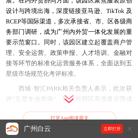
展。在内外贸协同方面，该园区聚焦服装原创
设计与跨境出海，深度链接亚马逊、TikTok 及
RCEP等国际渠道，多次承接省、市、区各级商
务部门调研，成为广州内外贸一体化发展的重
要示范窗口。同时，该园区建立起覆盖商户管
理、安全运营、政策申报、人才培训、金融对
接等环节的标准化运营服务体系，全面达到五
星级市场规范化考评标准。
西城·智汇PARK相关负责人表示，此次获
评“五星专业市场”，既是对园区高质量运营成
果的认可，也标志着园区发展迈入新阶段。该
打开App阅读原文
园区将以此为新起点，持续升级直播电商与跨
广州白云
立即打开
境数字配套，深化与市、区两级主管部门的联