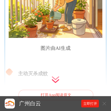
图片由AI生成
2
主动灭杀成蚊
室内发现蚊虫，可用电蚊拍即时捕杀；蚊
打开App阅读原文
虫较多时，合规使用杀虫气雾剂，日常可
广州白云
立即打开