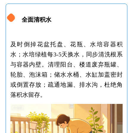
1
全面清积水
及时倒掉花盆托盘、花瓶、水培容器积
水；水培绿植每3-5天换水，同步清洗根系
与容器内壁。清理阳台、楼道废弃瓶罐、
轮胎、泡沫箱；储水水桶、水缸加盖密封
或倒置存放；疏通地漏、排水沟，杜绝角
落积水留存。