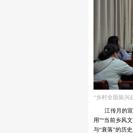
“乡村全面振兴
江传月的宣
用”“当前乡风
与“衰落”的历