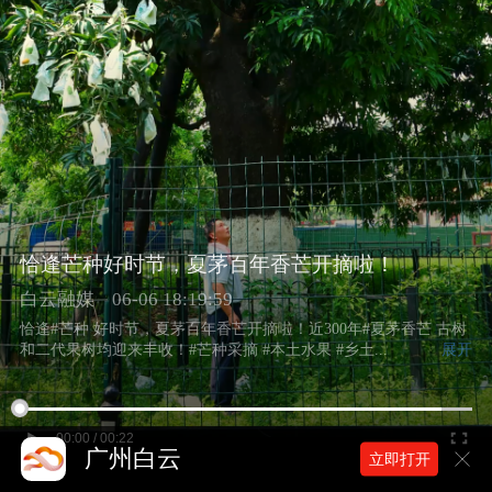
恰逢芒种好时节，夏茅百年香芒开摘啦！
白云融媒
06-06 18:19:59
恰逢#芒种 好时节，夏茅百年香芒开摘啦！近300年#夏茅香芒 古树
和二代果树均迎来丰收！#芒种采摘 #本土水果 #乡土...
展开
00:00 / 00:22
广州白云
立即打开