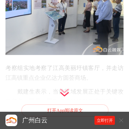
考察组实地考察了江高美丽圩镇客厅，并走访
江高镇重点企业亿达方圆荟商场。
戴建生表示，当前区域发展正处于关键攻
坚节点，区委、区政府将持续优化营商环境，
做实做细暖企服务，畅通诉求反馈渠道，对企
打开App阅读原文
广州白云
业难题立行立解、精准施策。希望政企双向发
立即打开