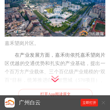
嘉禾望岗片区。
在产业发展方面，嘉禾街依托嘉禾望岗片
区优越的交通优势和扎实的产业基础，提出一
个百万方产业载体、三个百亿级产业规模的“双
百”目标，统筹推进白云智慧城（570项目）、
云湾数谷、白云新城嘉禾望岗商务核心区
打开App阅读原文
（125项目）三大产业平台联动发展，构建起
广州白云
立即打开
“三位一体”的产业社区空间格局。如今，魅视