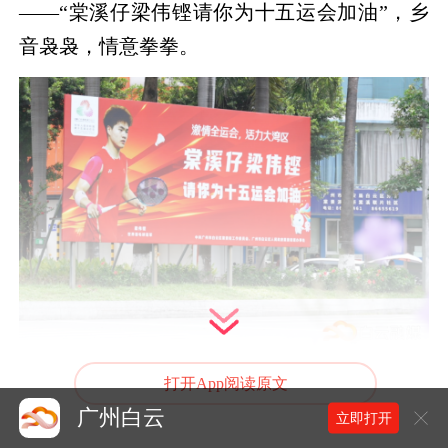
——“棠溪仔梁伟铿请你为十五运会加油”，乡
音袅袅，情意拳拳。
打开App阅读原文
城市的商业脉搏亦随之跃动。白云万达广
广州白云
立即打开
场、凯德广场、百信广场、安华汇、云门NEW