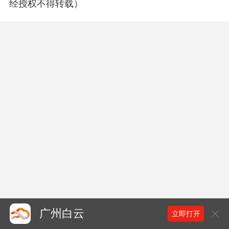
经授权不得转载）
7月30日，白云区第十七届人大常委会第三十三次会
议召开。（陈淑娴 郭德全 刘伟锐）

（白云融媒报料热线：020-86363906，以上内容，未
经授权不得转载）********
广州白云
立即打开