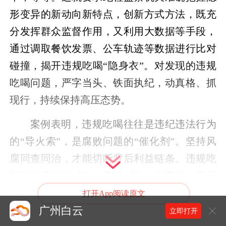
形变异的新动向新特点，创新方式方法，既充
分发挥群众监督作用，又利用大数据等手段，
通过调取餐饮发票、公车轨迹等数据进行比对
碰撞，揭开违规吃喝“隐身衣”。对发现的违规
吃喝问题，严字当头、铁面执纪，动真格、抓
现行，持续保持高压态势。
案例表明，违规吃喝往往是违纪违法行为
的“导火索”，是腐败问题的“催化剂”。坚持风
腐同查同治，才能切断背后利益链条。违规吃
喝吃的不仅是“饭”，更是“局”，频繁的、不正
常的吃喝交往，往往是勾连攀附的手段、由风
打开App阅读原文
及腐的起点，背后往往隐藏着请托办事、利益
广州白云
立即打开